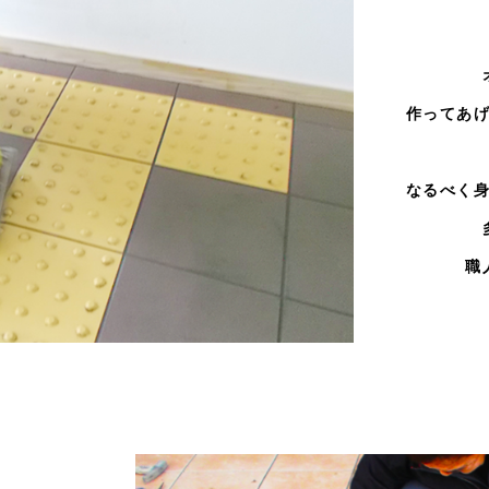
作ってあ
なるべく
職