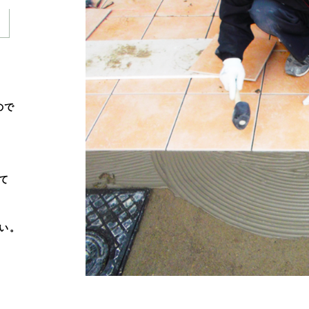
ので
て
い。