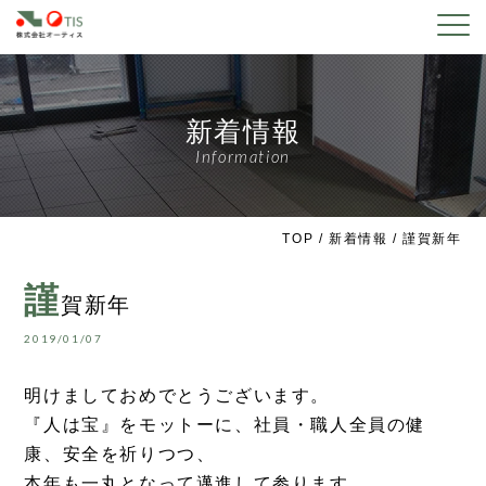
新着情報
Information
TOP
/
新着情報
/ 謹賀新年
謹
賀新年
2019/01/07
明けましておめでとうございます。
『人は宝』をモットーに、社員・職人全員の健
康、安全を祈りつつ、
本年も一丸となって邁進して参ります。